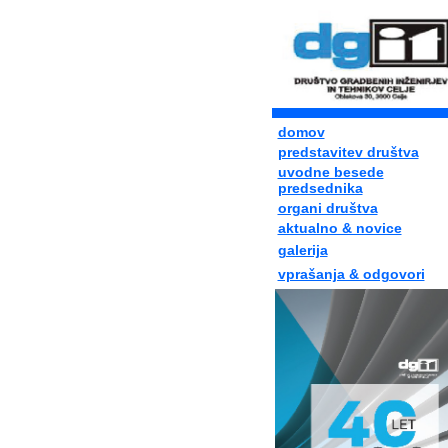
domov
predstavitev društva
uvodne besede
predsednika
organi društva
aktualno & novice
galerija
vprašanja & odgovori