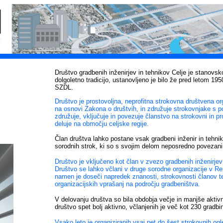
Društvo gradbenih inženirjev in tehnikov Celje je stanovs
dolgoletno tradicijo, ustanovljeno je bilo že pred letom 195
SZDL.
Društvo je prostovoljna, neprofitna strokovna društvena or
na osnovi Zakona o društvih, in združuje strokovnjake s p
združuje, vključuje in povezuje članstvo na strokovni in pro
deluje na območju celjske regije.
Član društva lahko postane vsak gradbeni inženir in tehnik t
sorodnih strok, ki so s svojim delom neposredno povezani
Društvo je vključeno kot član v zvezo gradbenih inženirjev
Društvo se lahko včlani v druge sorodne organizacije v Repu
namen je doseči napredek znanosti, strokovnosti članov t
organizacijskih vprašanj na področju gradbeništva.
V delovanju društva so bila obdobja večje in manjše aktivno
društvo spet bolj aktivno, včlanjenih je več kot 230 gradbin
Vsako leto je organiziranih vsaj pet do šest strokovnih ogl