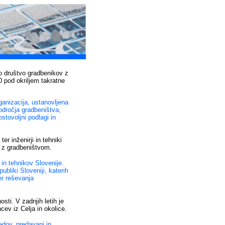
ko društvo gradbenikov z
0 pod okriljem takratne
ganizacija, ustanovljena
odročja gradbeništva,
stovoljni podlagi in
er inženirji in tehniki
 z gradbeništvom.
 in tehnikov Slovenije.
bliki Sloveniji, katerih
er reševanja
sti. V zadnjih letih je
cev iz Celja in okolice.
edov, predavanj in